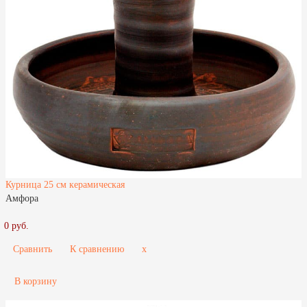
Курница 25 см керамическая
Амфора
0 руб.
Сравнить
К сравнению
x
В корзину