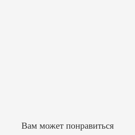
Мангал
Рамка для шампуров
Решетка-гриль
Мойка (смеситель в комплект поставки не входит)
Дополнительно приобретаются:
Подставка под казан и посуду для приготовления пищи (кастрюля,
чайник, сковорода и пр.)
Удлинители дымохода
Шибер
Искрогаситель
Шампуры
Похожие товары
Зарегистрируйтесь, чтобы создать отзыв.
Вам может понравиться