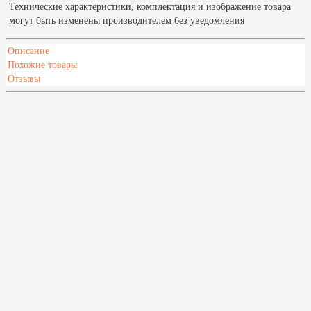
Технические характеристики, комплектация и изображение товара
могут быть изменены производителем без уведомления
Описание
Похожие товары
Отзывы
Характеристики
Масса печи, кг
1150
Высота,мм
2400
Глубина,мм
640
Ширина,мм
2470
Страна
Россия
Описание
Для увеличения дымохода в высоту возможна поставка блоков
удлинителя дымохода. Размер одного блока (шхвхг) 30х33х30 см.
В стандартную поставку входит: