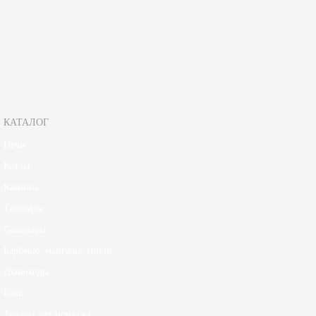
Зарегистрируйтесь, чтобы создать отзыв.
КАТАЛОГ
Печи
Котлы
Камины
Тандыры
Самовары
Барбекю, мангалы, грили
Дымоходы
Баки
Товары для монтажа