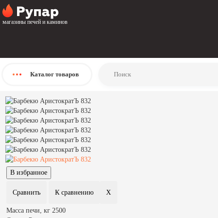
Главная
Каталог
магазины печей и каминов
Барбекю, мангалы, грили
Барбекю
АристократЪ
Барбекю АристократЪ 832
Барбекю АристократЪ 832
Каталог
товаров
Масса печи, кг
2500