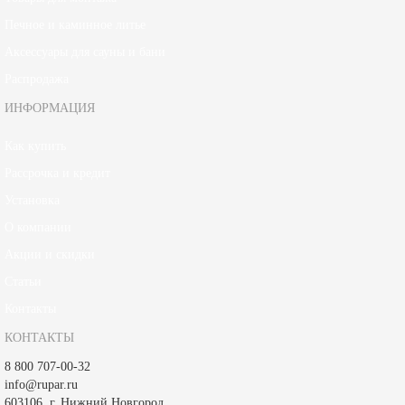
Печное и каминное литье
Аксессуары для сауны и бани
Распродажа
ИНФОРМАЦИЯ
Как купить
Рассрочка и кредит
Установка
О компании
Акции и скидки
Статьи
Контакты
КОНТАКТЫ
8 800 707-00-32
info@rupar.ru
603106, г. Нижний Новгород,