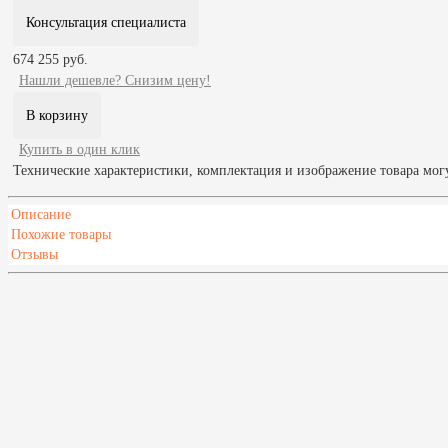
Консультация специалиста
674 255 руб.
Нашли дешевле? Снизим цену!
Купить в один клик
Технические характеристики, комплектация и изображение товара мог
Описание
Похожие товары
Отзывы
Масса печи, кг
3555
Высота,мм
2470
Глубина,мм
640
Ширина,мм
5050
Страна
Россия