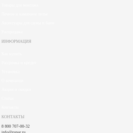
Товары для монтажа
Печное и каминное литье
Аксессуары для сауны и бани
Распродажа
ИНФОРМАЦИЯ
Как купить
Рассрочка и кредит
Установка
О компании
Акции и скидки
Статьи
Контакты
КОНТАКТЫ
8 800 707-00-32
info@rupar.ru