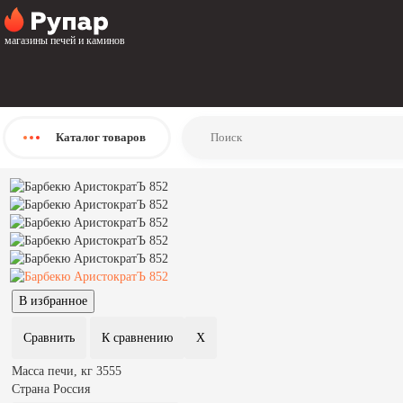
Главная
Каталог
магазины печей и каминов
Барбекю, мангалы, грили
Барбекю
АристократЪ
Барбекю АристократЪ 852
Барбекю АристократЪ 852
Каталог
товаров
Масса печи, кг
3555
Страна
Россия