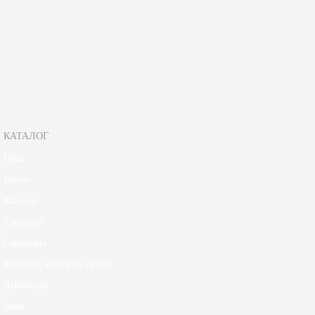
Зарегистрируйтесь, чтобы создать отзыв.
КАТАЛОГ
Печи
Котлы
Камины
Тандыры
Самовары
Барбекю, мангалы, грили
Дымоходы
Баки