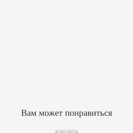
Описание
Универсальная закрытая банная облицовка с регулируемой
конвекцией. Облицовка комплектуется топками Tulikivi 27(ss707).
Вы можете подобрать идеальный вариант для своей бани - любая
обработка камня (Classic, TBH, Grafia, Nobile), различные варианты
высоты, разные порталы.
Может комплектоваться сеткой из нержавеющей стали для банных
камней.
Вы также можете приобрести любую соразмерную топку с
российского рынка и установить в облицовку Tulikivi.
Похожие товары
Зарегистрируйтесь, чтобы создать отзыв.
Вам может понравиться
КОНТАКТЫ