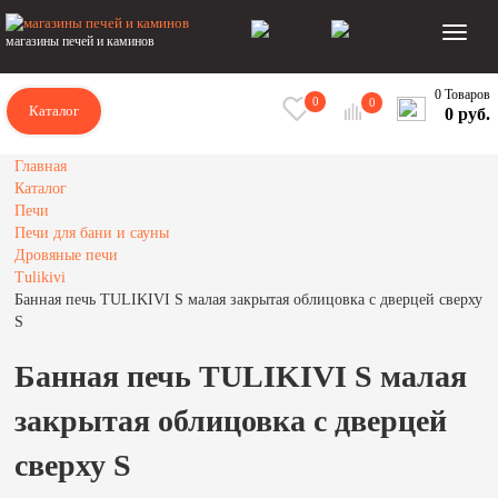
магазины печей и каминов
0 Товаров
0
0
Каталог
0 руб.
Главная
Каталог
Печи
Печи для бани и сауны
Дровяные печи
Tulikivi
Банная печь TULIKIVI S малая закрытая облицовка с дверцей сверху
S
Банная печь TULIKIVI S малая
закрытая облицовка с дверцей
сверху S