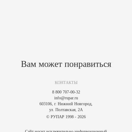
приглашает вас наслаждаться моментами уюта, создавая атмосферу
тепла и радости. Дизайн топки SARA сочетает в себе
функциональность и элегантность, делая ее неотъемлемой частью
вашего интерьера.
Похожие товары
Зарегистрируйтесь, чтобы создать отзыв.
Вам может понравиться
КОНТАКТЫ
8 800 707-00-32
info@rupar.ru
603106, г. Нижний Новгород,
ул. Полтавская, 2А
© РУПАР 1998 - 2026
Сайт носит исключительно информационный