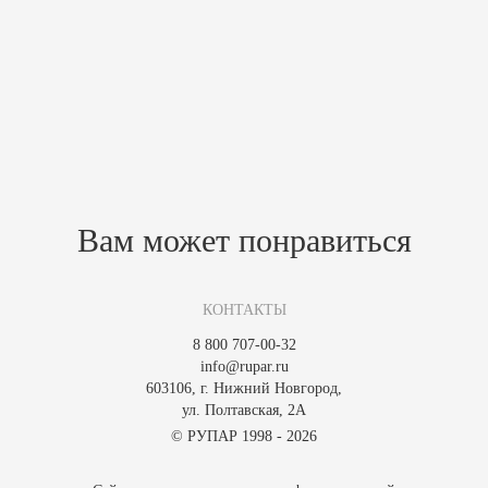
Характеристики
Материал
Липа
Высота,мм
1850
Ширина,мм
750
Похожие товары
Зарегистрируйтесь, чтобы создать отзыв.
Вам может понравиться
КОНТАКТЫ
8 800 707-00-32
info@rupar.ru
603106, г. Нижний Новгород,
ул. Полтавская, 2А
© РУПАР 1998 - 2026