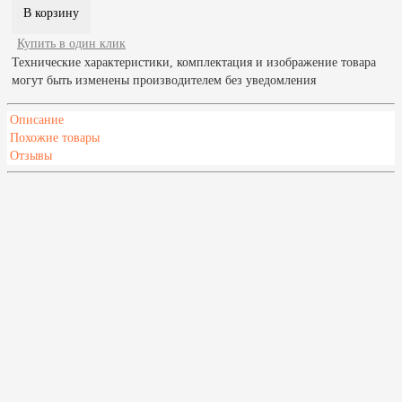
Купить в один клик
Технические характеристики, комплектация и изображение товара
могут быть изменены производителем без уведомления
Описание
Похожие товары
Отзывы
Характеристики
Материал
Жаростойкая нержавеющая сталь AISI 439
Масса камней, кг
150
Тип топлива
Дрова
Режим бани
Русская баня
Диаметр дымохода, мм
115
Каменка
Закрытая
Выход дымохода
верхний
Высота,мм
1085
Глубина,мм
965