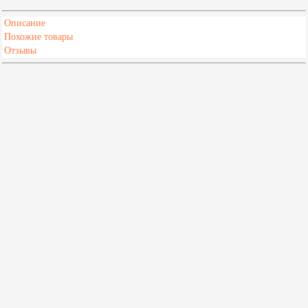
Описание
Похожие товары
Отзывы
Характеристики
Материал
Котловая сталь повышенной прочности
Мин. объем парной, м³
6
Макс. объем парной, м³
16
Масса камней, кг
58
Масса печи, кг
75
Диаметр дымохода, мм
115
Высота,мм
1430
Глубина,мм
750
Ширина,мм
650
Длина дров,мм
390
Толщина стали, мм
3-5
Объем воды, л.
60