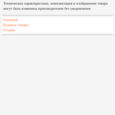
Технические характеристики, комплектация и изображение товара
могут быть изменены производителем без уведомления
Описание
Похожие товары
Отзывы
Характеристики
Материал
Нержавеющая сталь
Мин. объем парной, м³
8
Макс. объем парной, м³
16
Масса камней, кг
60
Масса печи, кг
70
Тип топлива
Газ, Дрова
Режим бани
Финская сауна
Закладка дров
Из предбанника
Тип дверцы
Без стекла
Диаметр дымохода, мм
115
Каменка
Открытая
Теплообменник
Нет