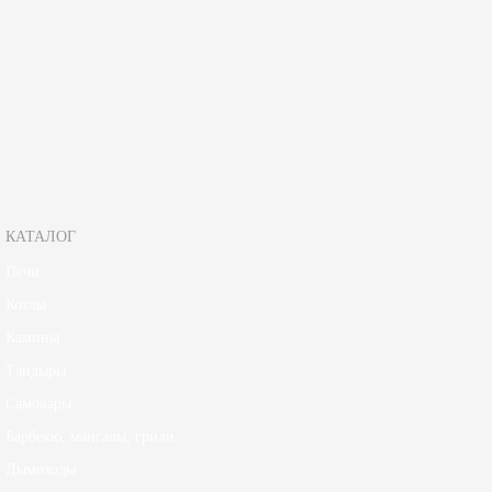
Длина дров,мм
400
Срок гарантии
3 года
Страна
Россия
Зарегистрируйтесь, чтобы создать отзыв.
КАТАЛОГ
Печи
Котлы
Камины
Тандыры
Самовары
Барбекю, мангалы, грили
Дымоходы