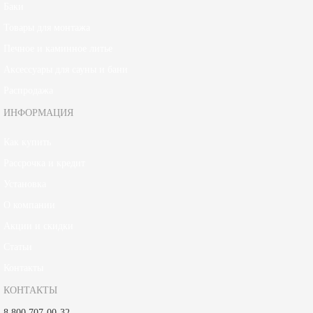
Баки
Товары для монтажа
Печное и каминное литье
Аксессуары для сауны и бани
Распродажа
ИНФОРМАЦИЯ
Как купить
Рассрочка и кредит
Установка
О компании
Акции и скидки
Статьи
Контакты
КОНТАКТЫ
8 800 707-00-32