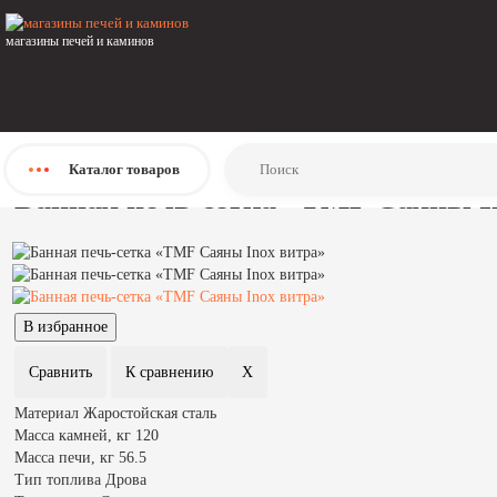
Главная
Каталог
магазины печей и каминов
Печи
Печи для бани и сауны
Дровяные печи
TMF
Банная печь-сетка «ТМF Саяны Inox витра»
Каталог
товаров
Банная печь-сетка «ТМF Саяны I
Материал
Жаростойская сталь
Масса камней, кг
120
Масса печи, кг
56.5
Тип топлива
Дрова