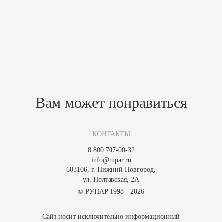
Дверь с панорамным жаропрочным стеклом позволяет насладиться
необыкновенной и красочной игрой огня;
Привлекательный внешний вид;
Горение происходит по всей длине топки.
Похожие товары
Зарегистрируйтесь, чтобы создать отзыв.
Вам может понравиться
КОНТАКТЫ
8 800 707-00-32
info@rupar.ru
603106, г. Нижний Новгород,
ул. Полтавская, 2А
© РУПАР 1998 - 2026
Сайт носит исключительно информационный