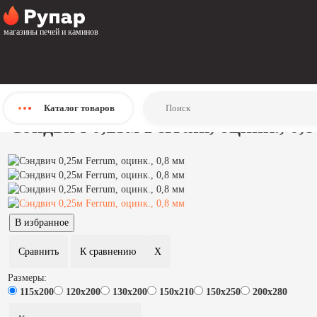
Главная
Каталог
магазины печей и каминов
Дымоходы
Нержавеющие дымоходы
Двухстенные дымоходы
Двухстенные дымоходы Ferrum
Сэндвич 0,25м Ferrum, оцинк., 0,8 мм
Каталог
товаров
Сэндвич 0,25м Ferrum, оцинк., 0,
Размеры:
115х200
120х200
130х200
150х210
150х250
200х280