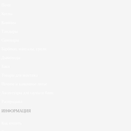
Печи
Котлы
Камины
Тандыры
Самовары
Барбекю, мангалы, грили
Дымоходы
Баки
Товары для монтажа
Печное и каминное литье
Аксессуары для сауны и бани
Распродажа
ИНФОРМАЦИЯ
Как купить