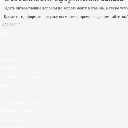
Задать интересующие вопросы по ассортименту магазина, а также усло
Кроме того, оформить покупку вы можете, прямо на данном сайте, выб
КАТАЛОГ
Печи
Котлы
Камины
Тандыры
Самовары
Барбекю, мангалы, грили
Дымоходы
Баки
Товары для монтажа
Печное и каминное литье
Аксессуары для сауны и бани