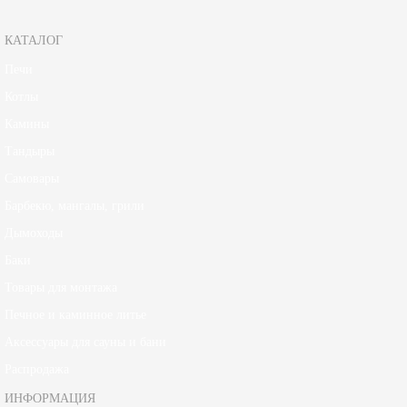
КАТАЛОГ
Печи
Котлы
Камины
Тандыры
Самовары
Барбекю, мангалы, грили
Дымоходы
Баки
Товары для монтажа
Печное и каминное литье
Аксессуары для сауны и бани
Распродажа
ИНФОРМАЦИЯ