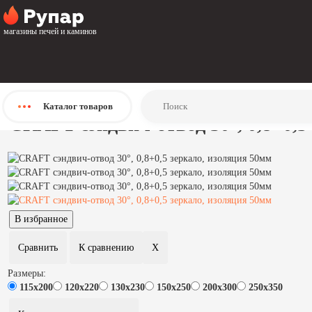
Главная
Каталог
магазины печей и каминов
Дымоходы
Нержавеющие дымоходы
Двухстенные дымоходы
Двустенные дымоходы Craft
CRAFT сэндвич-отвод 30°, 0,8+0,5 зеркало, изоляция 50мм
Каталог
товаров
CRAFT сэндвич-отвод 30°, 0,8+0,5
Размеры:
115х200
120х220
130х230
150х250
200х300
250х350