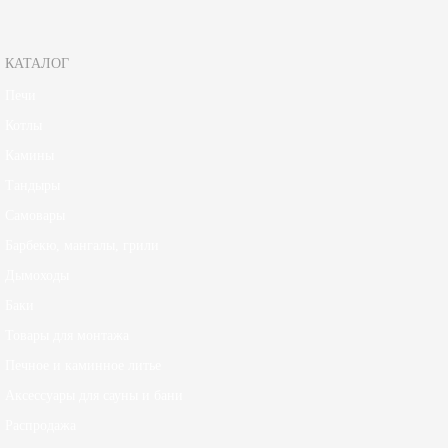
КАТАЛОГ
Печи
Котлы
Камины
Тандыры
Самовары
Барбекю, мангалы, грили
Дымоходы
Баки
Товары для монтажа
Печное и каминное литье
Аксессуары для сауны и бани
Распродажа