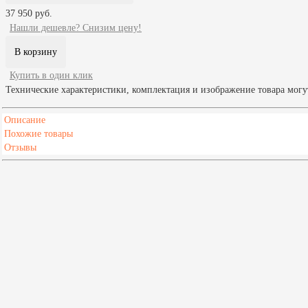
37 950 руб.
Нашли дешевле? Снизим цену!
Купить в один клик
Технические характеристики, комплектация и изображение товара мог
Описание
Похожие товары
Отзывы
Масса камней, кг
65
Высота,мм
970
Глубина,мм
240
Ширина,мм
570
Напряжение, В
380
Мощность, кВт
9
Мин. объем отапливаемого помещения, м³
8