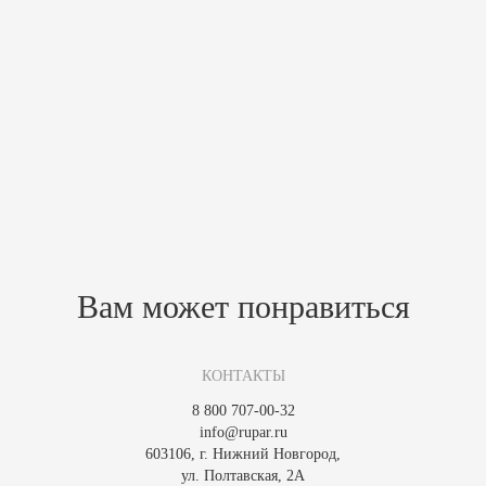
Как дополнительная опция, вы можете приобрести удобный
выносной пульт с интуитивно понятным интерфейсом. Этот пульт
размещается в предбаннике и позволяет заранее программировать
режим работы печи, обеспечивая максимальное удобство управления.
Для покупки электрокаменки Premium Mini Combi MNC-36NS-Z вы
можете разместить заказ на нашем интернет-магазине, связаться с
нами по горячей линии или оставить заявку на обратный звонок.
Похожие товары
Зарегистрируйтесь, чтобы создать отзыв.
Вам может понравиться
КОНТАКТЫ
8 800 707-00-32
info@rupar.ru
603106, г. Нижний Новгород,
ул. Полтавская, 2А