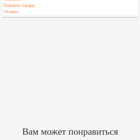
Похожие товары
Отзывы
Характеристики
Масса камней, кг
85
Высота,мм
1100
Глубина,мм
340
Ширина,мм
375
Напряжение, В
220-380
Мощность, кВт
4.5
Мин. объем отапливаемого помещения, м³
3
Макс. объем отапливаемого помещения, м³
6
Похожие товары
Зарегистрируйтесь, чтобы создать отзыв.
Вам может понравиться