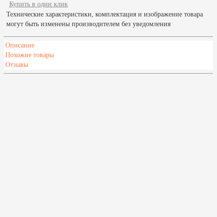
Купить в один клик
Технические характеристики, комплектация и изображение товара
могут быть изменены производителем без уведомления
Описание
Похожие товары
Отзывы
Характеристики
Масса камней, кг
75
Высота,мм
655
Глубина,мм
420
Ширина,мм
590
Напряжение, В
220-380
Мощность, кВт
15
Мин. объем отапливаемого помещения, м³
13
Макс. объем отапливаемого помещения, м³
23
Описание