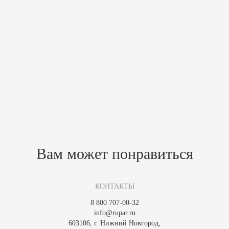
Характеристики
Масса печи, кг
19.7
Высота,мм
0
Глубина,мм
0
Ширина,мм
0
Мощность, кВт
0
Похожие товары
Зарегистрируйтесь, чтобы создать отзыв.
Вам может понравиться
КОНТАКТЫ
8 800 707-00-32
info@rupar.ru
603106, г. Нижний Новгород,