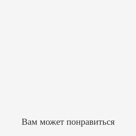
Характеристики
Мин. объем парной, м³
14
Макс. объем парной, м³
24
Масса камней, кг
60
Масса печи, кг
24
Высота,мм
700
Глубина,мм
430
Ширина,мм
505
Страна
Финляндия
Напряжение, В
380
Мощность, кВт
15
Похожие товары
Зарегистрируйтесь, чтобы создать отзыв.
Вам может понравиться