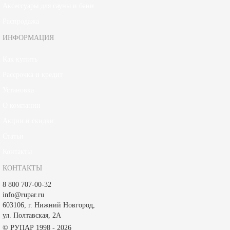
Аксессуары для сауны и бани
Распродажа
ИНФОРМАЦИЯ
Как купить
Рассрочка и кредит
Установка
О компании
Акции и скидки
Статьи
Контакты
КОНТАКТЫ
8 800 707-00-32
info@rupar.ru
603106, г. Нижний Новгород,
ул. Полтавская, 2А
© РУПАР 1998 - 2026