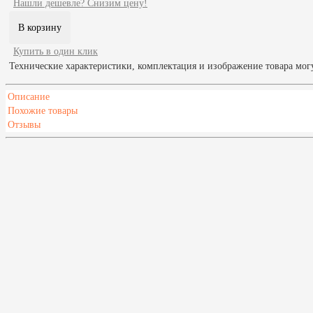
Нашли дешевле? Снизим цену!
Купить в один клик
Технические характеристики, комплектация и изображение товара мог
Описание
Похожие товары
Отзывы
Мин. объем парной, м³
2
Макс. объем парной, м³
4.5
Масса камней, кг
11
Высота,мм
620
Глубина,мм
310
Ширина,мм
420
Мощность, кВт
3-6