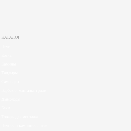
Зарегистрируйтесь, чтобы создать отзыв.
КАТАЛОГ
Печи
Котлы
Камины
Тандыры
Самовары
Барбекю, мангалы, грили
Дымоходы
Баки
Товары для монтажа
Печное и каминное литье