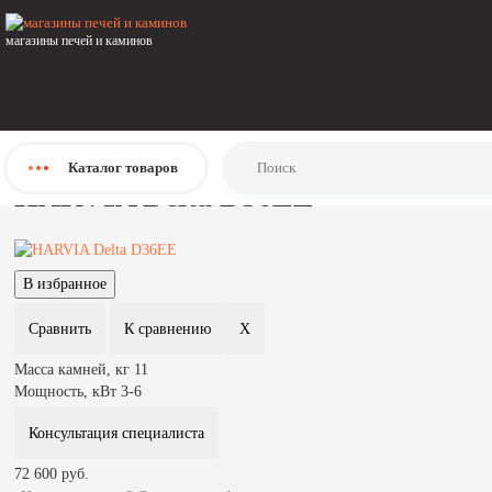
Главная
Каталог
магазины печей и каминов
Печи
Печи для бани и сауны
Электрические печи
Harvia
HARVIA Delta D36EE
Каталог
товаров
HARVIA Delta D36EE
Масса камней, кг
11
Мощность, кВт
3-6
Консультация специалиста
72 600 руб.