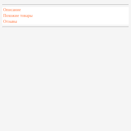
Описание
Похожие товары
Отзывы
Характеристики
Мин. объем парной, м³
9
Макс. объем парной, м³
12
Высота,мм
655
Глубина,мм
550
Ширина,мм
550
Срок гарантии
1 год
Страна
Россия
Напряжение, В
380
Мощность, кВт
9
Пульт/блок управления
В комплекте нет
Способ установки
Напольная
Похожие товары