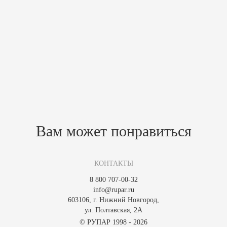
Электропечи для бани, облицованные талькохлоритом, обладают
повышенной прочностью и привлекательным внешним видом,
который практически неотличим от мрамора. Они являются
функциональным и стильным дополнением к вашей сауне, создавая
комфортное и уютное пространство для отдыха и релаксации.
Похожие товары
Зарегистрируйтесь, чтобы создать отзыв.
Вам может понравиться
КОНТАКТЫ
8 800 707-00-32
info@rupar.ru
603106, г. Нижний Новгород,
ул. Полтавская, 2А
© РУПАР 1998 - 2026