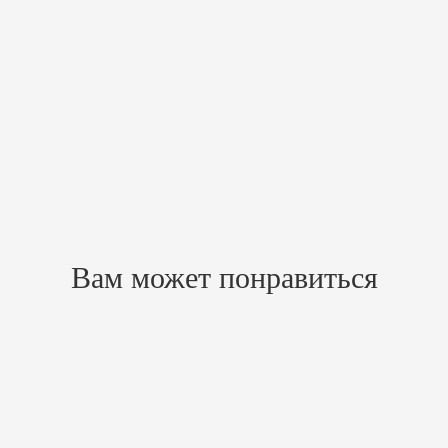
камня, добавляя мелкодисперсного пара для дополнительного расслабления
щая как для финской сауны, так и для русской бани. Выбор режима влаж
бретается дополнительно. Это обеспечивает гибкость в управлении и р
ая прочность и долговечность устройства.
тной и релаксирующей атмосферы в вашей парной.
Похожие товары
Вам может понравиться