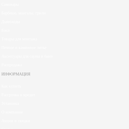
Самовары
Барбекю, мангалы, грили
Дымоходы
Баки
Товары для монтажа
Печное и каминное литье
Аксессуары для сауны и бани
Распродажа
ИНФОРМАЦИЯ
Как купить
Рассрочка и кредит
Установка
О компании
Акции и скидки