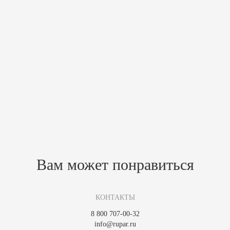
Мощная и надежная электрическая каменка stone может может занять
свое место как в домашней сауне, так и в большой парной, объемом
от 9 м³ до 28 м³.
Сочетание внушительной площади испарения и большого количества
камней, прогревающихся шестью ТЭНами, позволяет равномерно и
быстро наполнять сауну мягким, необжигающим теплом.
Для саун и бань, объемом от 9 до 28 м³
Идеальное решение для коммерческих саун
До 12 часов бесперебойной работы с сохранением гарантии
Похожие товары
Зарегистрируйтесь, чтобы создать отзыв.
Вам может понравиться
КОНТАКТЫ
8 800 707-00-32
info@rupar.ru