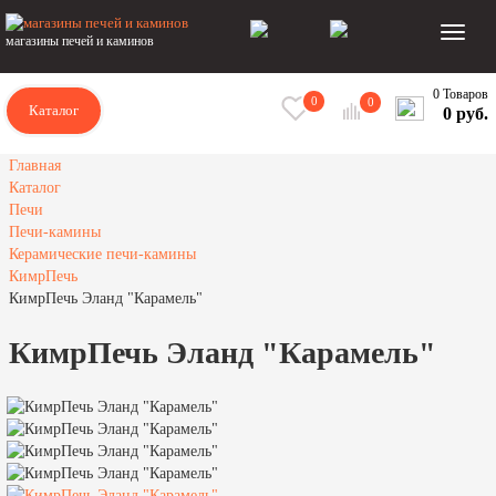
магазины печей и каминов
0 Товаров
0
0
Каталог
0 руб.
Главная
Каталог
Печи
Печи-камины
Керамические печи-камины
КимрПечь
КимрПечь Эланд "Карамель"
КимрПечь Эланд "Карамель"