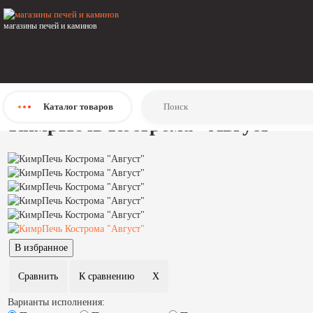
Главная
Каталог
магазины печей и каминов
Печи
Печи-камины
Керамические печи-камины
КимрПечь
КимрПечь Кострома "Август"
Каталог
товаров
КимрПечь Кострома "Август"
Варианты исполнения: