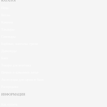
КАТАЛОГ
Печи
Котлы
Камины
Тандыры
Самовары
Барбекю, мангалы, грили
Дымоходы
Баки
Товары для монтажа
Печное и каминное литье
Аксессуары для сауны и бани
Распродажа
ИНФОРМАЦИЯ
Как купить