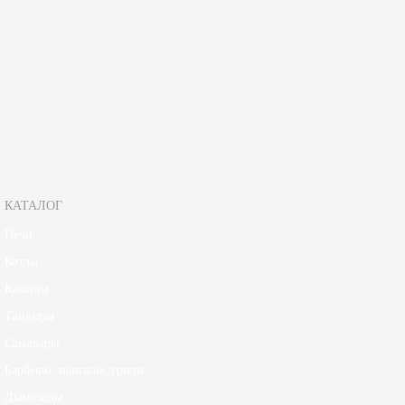
выдвижной зольник.
Во время работы печи, при достижении стабильного режима горения, д
горения.
Зарегистрируйтесь, чтобы создать отзыв.
КАТАЛОГ
Печи
Котлы
Камины
Тандыры
Самовары
Барбекю, мангалы, грили
Дымоходы