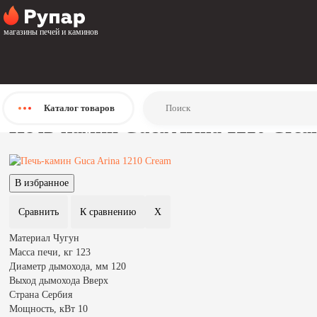
Главная
Каталог
магазины печей и каминов
Печи
Печи-камины
Чугунные печи-камины
Guca
Печь-камин Guca Arina 1210 Cream
Каталог
товаров
Печь-камин Guca Arina 1210 Cre
Материал
Чугун
Масса печи, кг
123
Диаметр дымохода, мм
120
Выход дымохода
Вверх
Страна
Сербия
Мощность, кВт
10