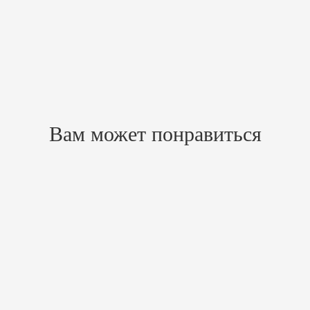
ля экономии топлива, первичный регулятор закрывается. Вторичный регул
Похожие товары
Вам может понравиться