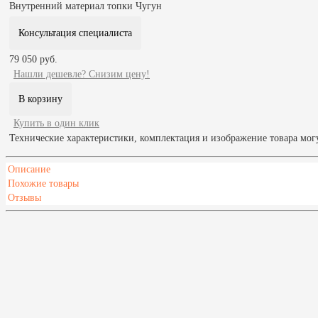
Внутренний материал топки
Чугун
Консультация специалиста
79 050 руб.
Нашли дешевле? Снизим цену!
Купить в один клик
Технические характеристики, комплектация и изображение товара мог
Описание
Похожие товары
Отзывы
Материал
Чугун
Масса печи, кг
123
Диаметр дымохода, мм
120
Выход дымохода
Вверх