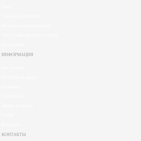
Баки
Товары для монтажа
Печное и каминное литье
Аксессуары для сауны и бани
Распродажа
ИНФОРМАЦИЯ
Как купить
Рассрочка и кредит
Установка
О компании
Акции и скидки
Статьи
Контакты
КОНТАКТЫ