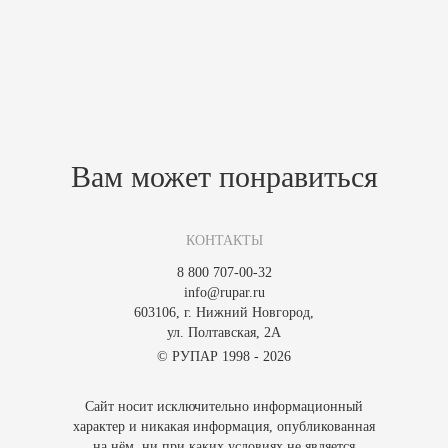
уникальное место отдыха с этой каминной топкой, наслаждайтесь
красотой пламени и теплом ее обнимающего света.
Похожие товары
Зарегистрируйтесь, чтобы создать отзыв.
Вам может понравиться
КОНТАКТЫ
8 800 707-00-32
info@rupar.ru
603106, г. Нижний Новгород,
ул. Полтавская, 2А
© РУПАР 1998 - 2026
Сайт носит исключительно информационный
характер и никакая информация, опубликованная
на нём, ни при каких условиях не является