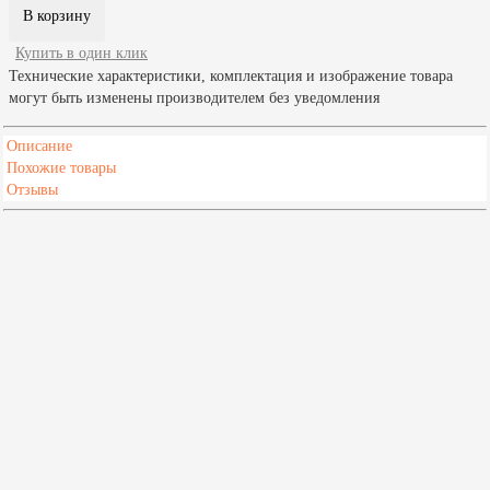
Купить в один клик
Технические характеристики, комплектация и изображение товара
могут быть изменены производителем без уведомления
Описание
Похожие товары
Отзывы
Характеристики
Материал
Сталь
Масса печи, кг
135
Диаметр дымохода, мм
150
Выход дымохода
Вверх/назад
Высота,мм
1055
Глубина,мм
530
Ширина,мм
690
Срок гарантии
1 год
Страна
Россия