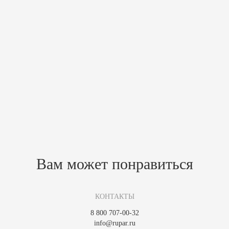
Характеристики
Масса печи, кг
1330
Высота,мм
1800
Глубина,мм
550
Ширина,мм
800
Мин. отапливаемая площадь,м²
30
Макс. отапливаемая площадь,м²
50
КПД, %
84
Похожие товары
Зарегистрируйтесь, чтобы создать отзыв.
Вам может понравиться
КОНТАКТЫ
8 800 707-00-32
info@rupar.ru