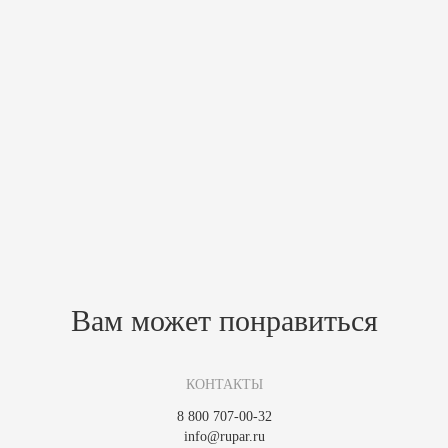
Характеристики
Масса печи, кг
1730/1700
Высота,мм
1500
Глубина,мм
550
Ширина,мм
1250
Мин. отапливаемая площадь,м²
30
Макс. отапливаемая площадь,м²
50
КПД, %
84
Похожие товары
Зарегистрируйтесь, чтобы создать отзыв.
Вам может понравиться
КОНТАКТЫ
8 800 707-00-32
info@rupar.ru