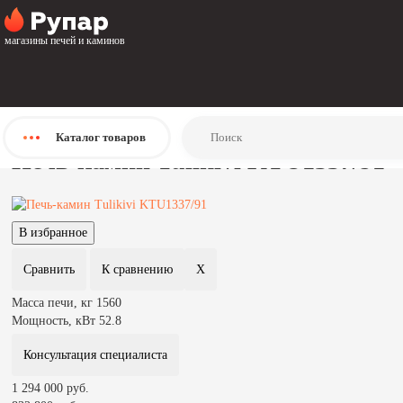
Главная
Каталог
магазины печей и каминов
Печи
Печи-камины
Керамические печи-камины
Tulikivi
Печь-камин Tulikivi KTU1337/91
Каталог
товаров
Печь-камин Tulikivi KTU1337/91
Масса печи, кг
1560
Мощность, кВт
52.8
Консультация специалиста
1 294 000 руб.