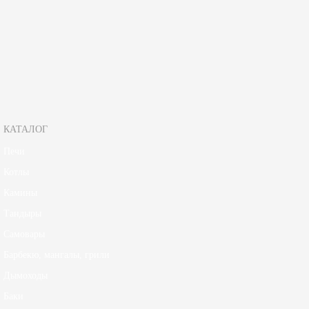
КПД, %
91
Зарегистрируйтесь, чтобы создать отзыв.
КАТАЛОГ
Печи
Котлы
Камины
Тандыры
Самовары
Барбекю, мангалы, грили
Дымоходы
Баки