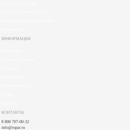
Товары для монтажа
Печное и каминное литье
Аксессуары для сауны и бани
Распродажа
ИНФОРМАЦИЯ
Как купить
Рассрочка и кредит
Установка
О компании
Акции и скидки
Статьи
Контакты
КОНТАКТЫ
8 800 707-00-32
info@rupar.ru