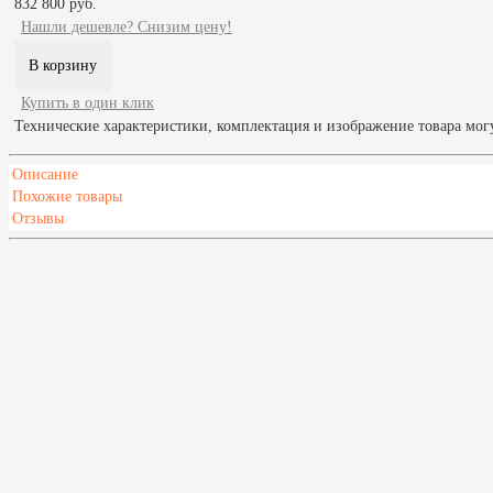
832 800 руб.
Нашли дешевле? Снизим цену!
Купить в один клик
Технические характеристики, комплектация и изображение товара мог
Описание
Похожие товары
Отзывы
Масса печи, кг
1560
Закладка дров
13.2
Высота,мм
1650
Глубина,мм
838
Ширина,мм
1021
Мощность, кВт
52.8
Мин. отапливаемая площадь,м²
40
Макс. отапливаемая площадь,м²
90