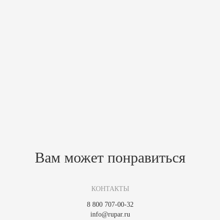
Характеристики
Материал
камень (талькомагнезит карельский)
Высота,мм
1080
Ширина,мм
900
Масса, кг
180
Толщина,мм
40
Вес, кг
160
Похожие товары
Зарегистрируйтесь, чтобы создать отзыв.
Вам может понравиться
КОНТАКТЫ
8 800 707-00-32
info@rupar.ru